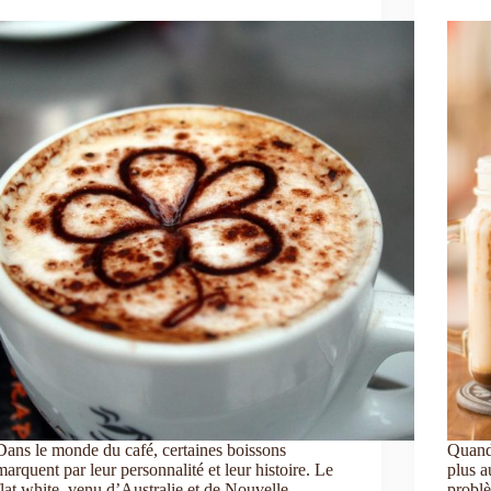
Dans le monde du café, certaines boissons
Quand 
marquent par leur personnalité et leur histoire. Le
plus a
flat white, venu d’Australie et de Nouvelle-
problè